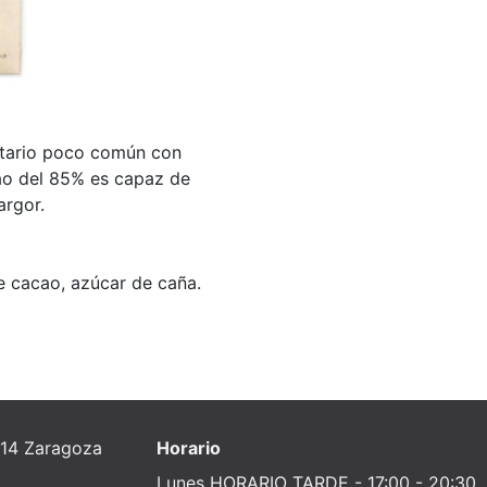
nitario poco común con
cao del 85% es capaz de
argor.
 cacao, azúcar de caña.
014 Zaragoza
Horario
Lunes HORARIO TARDE - 17:00 - 20:30