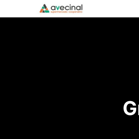
Inicio
La Coopera
G