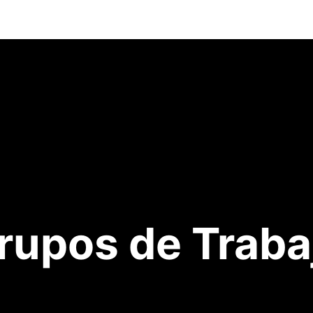
tiva
Asóciate
Grupos de Trabajo
En Red
Eventos
rupos de Traba