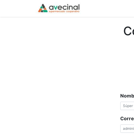
Inicio
La Coopera
C
Nombr
Corre