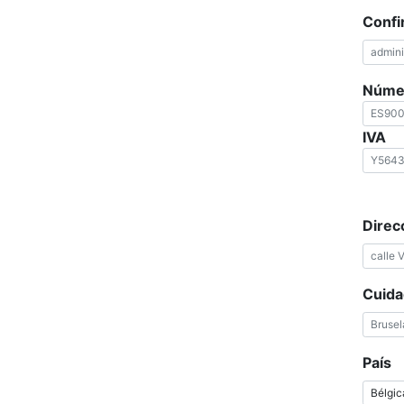
Confi
Númer
IVA
Direc
Cuida
País