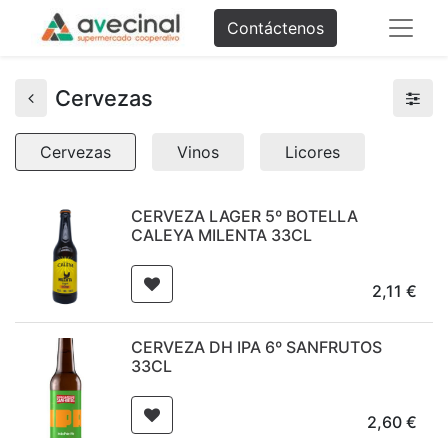
Contáctenos
Cervezas
Cervezas
Vinos
Licores
CERVEZA LAGER 5º BOTELLA
CALEYA MILENTA 33CL
2,11
€
CERVEZA DH IPA 6º SANFRUTOS
33CL
2,60
€